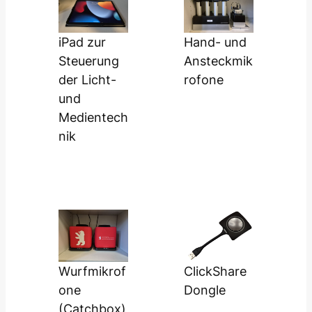
iPad zur
Hand- und
Steuerung
Ansteckmik
der Licht-
rofone
und
Medientech
nik
Wurfmikrof
ClickShare
one
Dongle
(Catchbox)