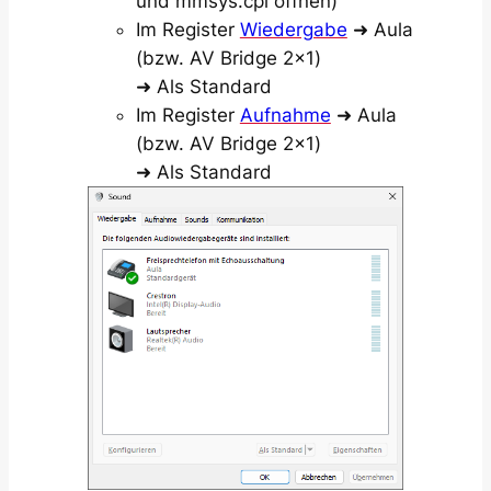
und
mmsys.cpl
öffnen)
Im Register
Wiedergabe
➜
Aula
(bzw.
AV Bridge 2×1
)
➜
Als Standard
Im Register
Aufnahme
➜
Aula
(bzw.
AV Bridge 2×1
)
➜
Als Standard