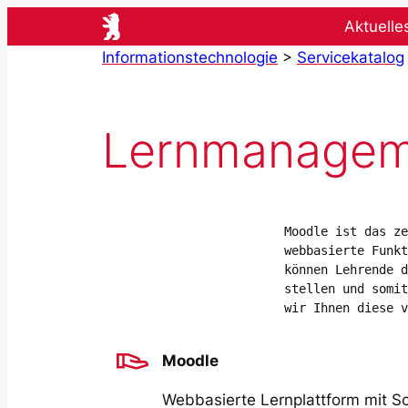
Zum
Aktuelle
Inhalt
Informationstechnologie
>
Servicekatalog
springen
Lernmanagem
Moodle ist das ze
webbasierte Funkt
können Lehrende d
stellen und somit
wir Ihnen diese v
Moodle
Webbasierte Lernplattform mit Sc