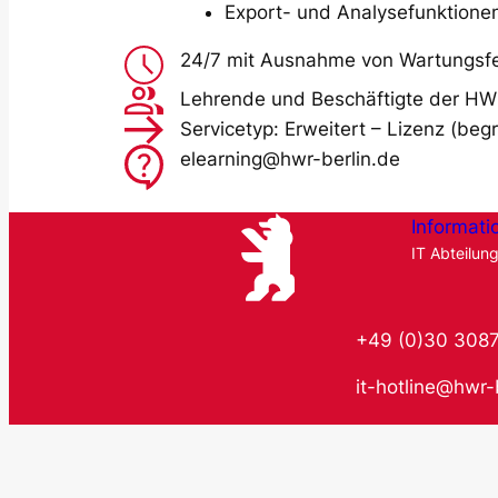
Export- und Analysefunktione
24/7 mit Ausnahme von Wartungsf
Lehrende und Beschäftigte der HWR
Servicetyp: Erweitert – Lizenz (be
elearning@hwr-berlin.de
Informati
IT Abteilun
+49 (0)30 308
it-hotline@hwr-