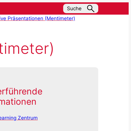
Suche
tive Präsentationen (Mentimeter)
timeter)
erführende
rmationen
earning Zentrum