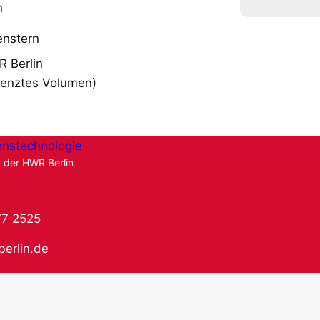
n
enstern
 Berlin
grenztes Volumen)
onstechnologie
g der HWR Berlin
77 2525
berlin.de