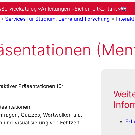
s
Servicekatalog
Anleitungen
Sicherheit
Kontakt
>
Services für Studium, Lehre und Forschung
>
Interak
räsentationen (Men
raktiver Präsentationen für
Weit
Info
räsentationen
mfragen, Quizzes, Wortwolken u.a.
E-L
und Visualisierung von Echtzeit-