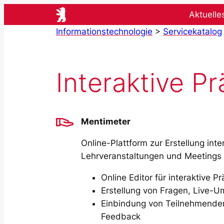
Zum
Aktuelle
Inhalt
Informationstechnologie
>
Servicekatalog
springen
Interaktive P
Mentimeter
Online-Plattform zur Erstellung inte
Lehrveranstaltungen und Meetings
Online Editor für interaktive P
Erstellung von Fragen, Live-U
Einbindung von Teilnehmenden 
Feedback