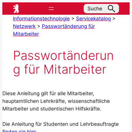
Zum
Suche
Inhalt
Informationstechnologie
>
Servicekatalog
>
springen
Netzwerk
>
Passwortänderung für
Mitarbeiter
Passwortänderun
g für Mitarbeiter
Diese Anleitung gilt für alle Mitarbeiter,
hauptamtlichen Lehrkräfte, wissenschaftliche
Mitarbeiter und studentischen Hilfskräfte.
Die Anleitung für Studenten und Lehrbeauftragte
finden sie hier
.