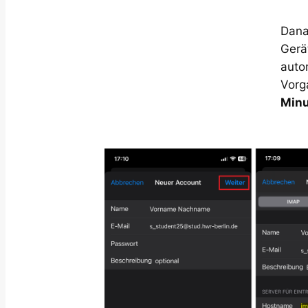
Dan
Gerä
auto
Vorg
Min