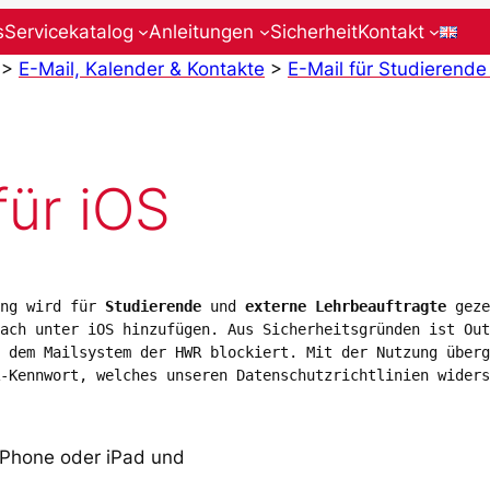
s
Servicekatalog
Anleitungen
Sicherheit
Kontakt
>
E-Mail, Kalender & Kontakte
>
E-Mail für Studierend
für iOS
ng wird für 
Studierende
 und 
externe Lehrbeauftragte
 geze
ach unter iOS hinzufügen. Aus Sicherheitsgründen ist Out
 dem Mailsystem der HWR blockiert. Mit der Nutzung überg
-Kennwort, welches unseren Datenschutzrichtlinien widers
 iPhone oder iPad und