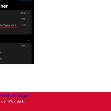
onstechnologie
g der HWR Berlin