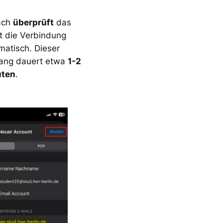
ach
überprüft
das
t die Verbindung
matisch. Dieser
ang dauert etwa
1-2
uten
.