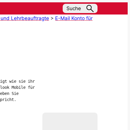
Suche
e und Lehrbeauftragte
>
E-Mail Konto für
igt wie sie ihr 
look Mobile für 
eben Sie 
pricht.