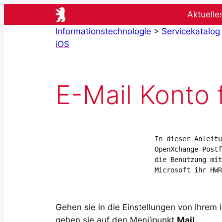
Zum
Aktuelle
Inhalt
Informationstechnologie
>
Servicekatalog
springen
iOS
E-Mail Konto 
In dieser Anleitu
OpenXchange Postf
die Benutzung mit
Microsoft ihr HWR
Gehen sie in die Einstellungen von ihrem
gehen sie auf den Menüpunkt
Mail
.