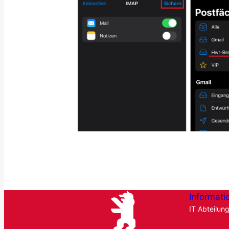
Informati
IT Abteilun