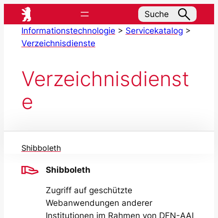
Zum
Suche
Inhalt
Informationstechnologie
>
Servicekatalog
>
springen
Verzeichnisdienste
Verzeichnisdienst
e
Shibboleth
Shibboleth
Zugriff auf geschützte
Webanwendungen anderer
Institutionen im Rahmen von DFN-AAI