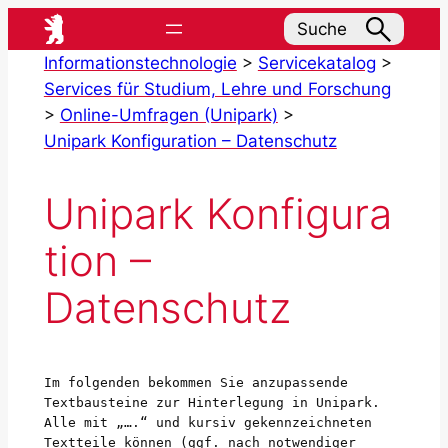
Zum
Suche
Inhalt
Informationstechnologie
>
Servicekatalog
>
springen
Services für Studium, Lehre und Forschung
>
Online-Umfragen (Unipark)
>
Unipark Konfiguration – Datenschutz
Unipark Konfigura
tion –
Datenschutz
Im folgenden bekommen Sie anzupassende 
Textbausteine zur Hinterlegung in Unipark. 
Alle mit „….“ und kursiv gekennzeichneten 
Textteile können (ggf. nach notwendiger 