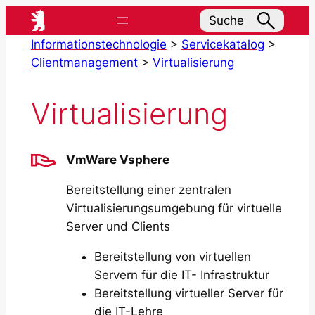
Zum
Suche
Inhalt
Informationstechnologie
>
Servicekatalog
>
springen
Clientmanagement
>
Virtualisierung
Virtualisierung
VmWare Vsphere
Bereitstellung einer zentralen
Virtualisierungsumgebung für virtuelle
Server und Clients
Bereitstellung von virtuellen
Servern für die IT- Infrastruktur
Bereitstellung virtueller Server für
die IT-Lehre