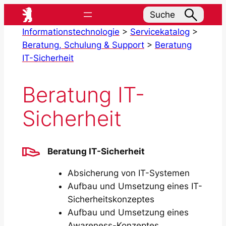
Zum
Suche
Inhalt
Informationstechnologie
>
Servicekatalog
>
springen
Beratung, Schulung & Support
>
Beratung
IT-Sicherheit
Beratung IT-
Sicherheit
Beratung
IT-Sicherheit
Absicherung von IT-Systemen
Aufbau und Umsetzung eines IT-
Sicherheitskonzeptes
Aufbau und Umsetzung eines
Awareness-Konzeptes