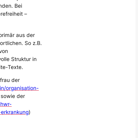
nden. Bei
efreiheit –
primär aus der
rtlichen. So z.B.
 von
olle Struktur in
te-Texte.
frau der
in/organisation-
 sowie der
.hwr-
-erkrankung
)