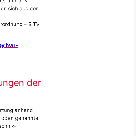
nts und des
ben sich aus der
erordnung – BITV
ey.hwr-
rungen der
ertung anhand
s oben genannte
echnik-