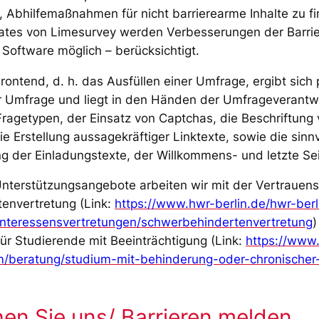
, Abhilfemaßnahmen für nicht barrierearme Inhalte zu fi
ates von Limesurvey werden Verbesserungen der Barrier
 Software möglich – berücksichtigt.
ontend, d. h. das Ausfüllen einer Umfrage, ergibt sich 
r Umfrage und liegt in den Händen der Umfrageverantwo
ragetypen, der Einsatz von Captchas, die Beschriftung
e Erstellung aussagekräftiger Linktexte, sowie die sinnv
g der Einladungstexte, der Willkommens- und letzte Sei
 Unterstützungsangebote arbeiten wir mit der Vertrauens
envertretung (Link:
https://www.hwr-berlin.de/hwr-berl
interessensvertretungen/schwerbehindertenvertretung
)
für Studierende mit Beeinträchtigung (Link:
https://www
um/beratung/studium-mit-behinderung-oder-chronischer
hen Sie uns/ Barrieren melden