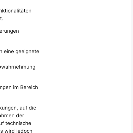
ktionalitäten
t.
derungen
h eine geeignete
arbwahrnehmung
ngen im Bereich
kungen, auf die
Rahmen der
uf technische
s wird jedoch