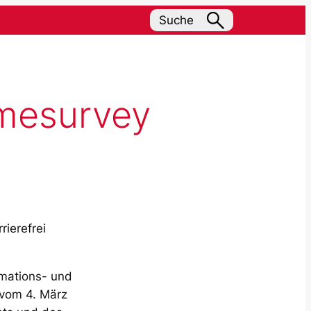
Suche
Limesurvey
ierefrei
rmations- und
 vom 4. März